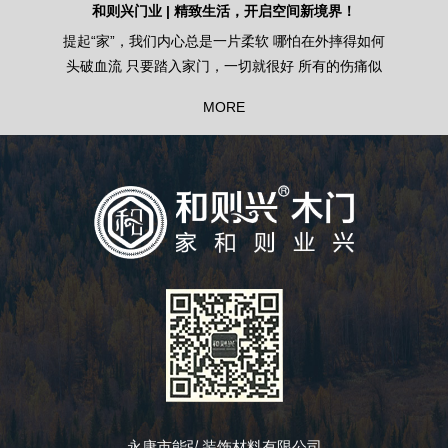
兴门业 | 精致生活，开启空间新境界！
和则兴木门 | 还原木之根本
”，我们内心总是一片柔软 哪怕在外摔得如何
家居装修搭配，和则兴所表
 只要踏入家门，一切就很好 所有的伤痛似
扬，有种治愈人心的魔力。
化为乌有 家，治愈你的苦楚，然后给你后盾
到木门上，朴素自然的色彩
MORE
气，让你再继续往前闯 让我们一起把生活装
衡美感。 比起黑白纯色风格
进“门”内
的色彩选择让你的木门与家
调而不突兀，让家居
永康市能弘装饰材料有限公司