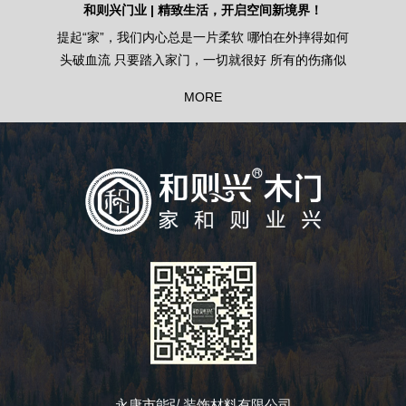
更在于心
和则兴门业 | 精致生活，开启空间新境界！
和则兴木
仪式，关上
提起“家”，我们内心总是一片柔软 哪怕在外摔得如何
家居装
下一身疲惫
头破血流 只要踏入家门，一切就很好 所有的伤痛似
扬，有种
乎也能化为乌有 家，治愈你的苦楚，然后给你后盾
到木门上
MORE
给你勇气，让你再继续往前闯 让我们一起把生活装
衡美感。
进“门”内
的色彩选
调
永康市能弘装饰材料有限公司